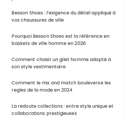
t
i
Besson Shoes : l’exigence du détail appliqué à
o
vos chaussures de ville
n
Pourquoi Besson Shoes est la référence en
d
baskets de ville homme en 2026
e
s
Comment choisir un gilet homme adapté à
p
son style vestimentaire
u
b
Comment le mix and match bouleverse les
regles de la mode en 2024
l
i
La redoute collections : entre style unique et
c
collaborations prestigieuses
a
t