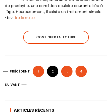
de presbytie, une condition oculaire courante liée à
l’âge. Heureusement, il existe un traitement simple
<br>
Lire la suite
CONTINUER LA LECTURE
P
PRÉCÉDENT
1
2
…
4
a
g
SUIVANT
i
n
a
ARTICLES RÉCENTS