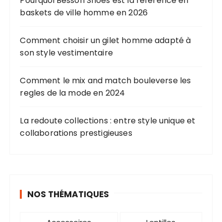
o
Pourquoi Besson Shoes est la référence en
baskets de ville homme en 2026
n
d
Comment choisir un gilet homme adapté à
e
son style vestimentaire
s
p
Comment le mix and match bouleverse les
u
regles de la mode en 2024
b
l
La redoute collections : entre style unique et
collaborations prestigieuses
i
c
a
t
NOS THÉMATIQUES
i
o